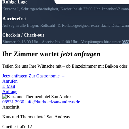
Ruhige Lage
Kurzone I, Schrittgeschwindigkeit, Nachtruhe ab 22:00 Uhr. Innenhof-Zimme
Barrierefrei
Aufzug in alle Etagen, Rollstuhl- & Rollatorgeeignet, extra-flache Duschwan
Check-in / Check-out
Zimmer ab 13:00 Uhr · Abreise bis 11:00 Uhr · Verspätungen bitte unter
0853
Ihr Zimmer wartet
jetzt anfragen
Teilen Sie uns Ihre Wünsche mit – ob Einzelzimmer mit Balkon oder g
Jetzt anfragen
Zur Gastronomie
→
Anrufen
E-Mail
Anfrage
08531 2930
info@kurhotel-san-andreas.de
Anschrift
Kur- und Thermenhotel San Andreas
Goethestraße 12