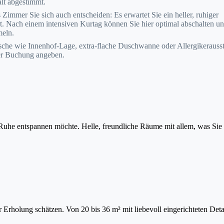
lt abgestimmt.
Zimmer Sie sich auch entscheiden: Es erwartet Sie ein heller, ruhiger
. Nach einem intensiven Kurtag können Sie hier optimal abschalten u
meln.
he wie Innenhof-Lage, extra-flache Duschwanne oder Allergikerausst
er Buchung angeben.
n Ruhe entspannen möchte. Helle, freundliche Räume mit allem, was Sie
 Erholung schätzen. Von 20 bis 36 m² mit liebevoll eingerichteten Detai