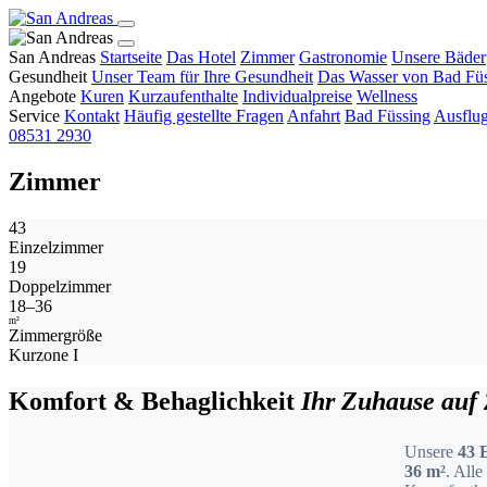
San Andreas
Startseite
Das Hotel
Zimmer
Gastronomie
Unsere Bäder
Gesundheit
Unser Team für Ihre Gesundheit
Das Wasser von Bad Fü
Angebote
Kuren
Kurzaufenthalte
Individualpreise
Wellness
Service
Kontakt
Häufig gestellte Fragen
Anfahrt
Bad Füssing
Ausflug
08531 2930
Zimmer
43
Einzelzimmer
19
Doppelzimmer
18–36
m²
Zimmergröße
Kurzone I
Komfort & Behaglichkeit
Ihr Zuhause auf 
Unsere
43 
36 m²
. All