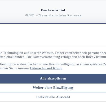
Dusche oder Bad
Mit WC · 4 Zimmer mit extra-flacher Duschwanne
Zimmertelefon
Interne Gespräche · Nachtrezeption über Nummer 400
 Technologien auf unserer Website. Dabei verarbeiten wir personenbez
Handtücher inklusive
ten einzubinden. Die Datenverarbeitung erfolgt erst nach Ihrer Zustim
Bademantel auf Wunsch (5 € / Aufenthalt)
rbeitung zu widersprechen sowie Ihre Einwilligung zu einem späteren Z
inden Sie in unserer
Datenschutzerklärung
.
Zentraler Safe
Alle akzeptieren
Für Wertsachen im Büro EG · Föhn auf Anfrage
Weiter ohne Einwilligung
Individuelle Auswahl